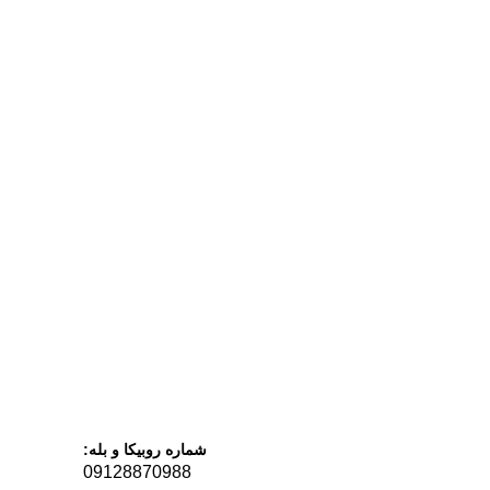
شماره روبیکا و بله:
09128870988