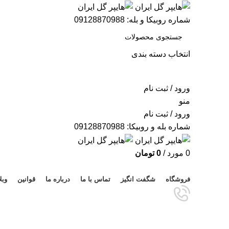
شماره روبیکا و بله: 09128870988
انتخاب دسته بندی
جستجو
ورود / ثبت نام
منو
ورود / ثبت نام
شماره بله و روبیکا: 09128870988
0
مورد
/
0
تومان
مرور دسته ها
فروشگاه
شگفت انگیز
تماس با ما
درباره ما
قوانین
وبل