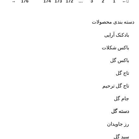
→
176
175
174
173
172
…
3
2
1
←
دسته بندی محصولات
بادکنک آرایی
باکس شکلات
باکس گل
تاج گل
تاج گل ترحیم
جام گل
دسته گل
رز جاویدان
سبد گل