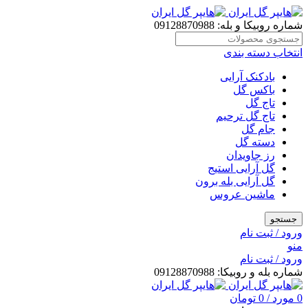
شماره روبیکا و بله: 09128870988
انتخاب دسته بندی
بادکنک آرایی
باکس گل
تاج گل
تاج گل ترحیم
جام گل
دسته گل
رز جاویدان
گل آرایی استیج
گل آرایی بله برون
ماشین عروس
جستجو
ورود / ثبت نام
منو
ورود / ثبت نام
شماره بله و روبیکا: 09128870988
0
مورد
/
0
تومان