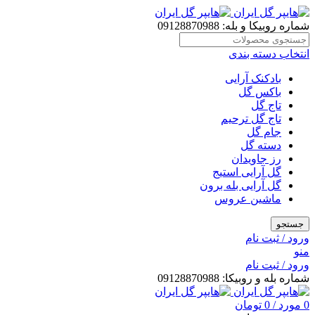
شماره روبیکا و بله: 09128870988
انتخاب دسته بندی
بادکنک آرایی
باکس گل
تاج گل
تاج گل ترحیم
جام گل
دسته گل
رز جاویدان
گل آرایی استیج
گل آرایی بله برون
ماشین عروس
جستجو
ورود / ثبت نام
منو
ورود / ثبت نام
شماره بله و روبیکا: 09128870988
0
مورد
/
0
تومان