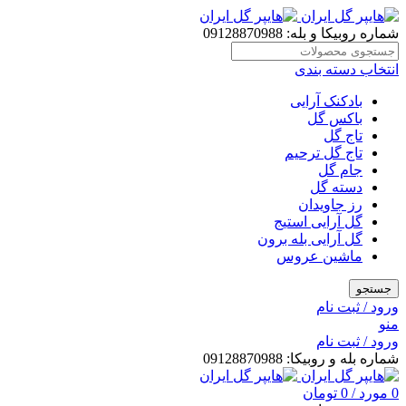
شماره روبیکا و بله: 09128870988
انتخاب دسته بندی
بادکنک آرایی
باکس گل
تاج گل
تاج گل ترحیم
جام گل
دسته گل
رز جاویدان
گل آرایی استیج
گل آرایی بله برون
ماشین عروس
جستجو
ورود / ثبت نام
منو
ورود / ثبت نام
شماره بله و روبیکا: 09128870988
0
مورد
/
0
تومان