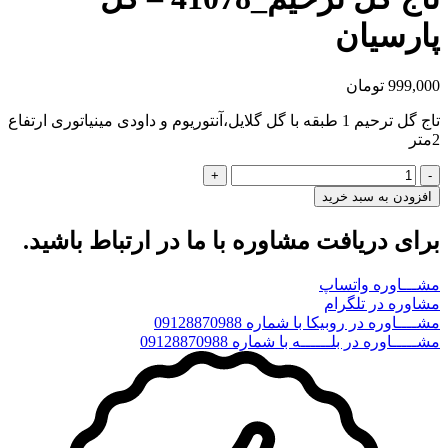
پارسیان
999,000
تومان
تاج گل ترحیم 1 طبقه با گل گلایل،آنتوریوم و داودی مینیاتوری ارتفاع
2متر
تاج
گل
افزودن به سبد خرید
ترحیم_41078
-
برای دریافت مشاوره با ما در ارتباط باشید.
گل
پارسیان
مشـــاوره واتساپ
عدد
مشاوره در تلگرام
مشــــاوره در روبیکا با شماره 09128870988
مشـــــاوره در بلــــــه با شماره 09128870988