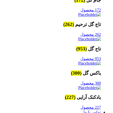
جام گل
(172)
172 محصول
تاج گل ترحیم
(262)
262 محصول
تاج گل
(953)
953 محصول
باکس گل
(300)
300 محصول
بادکنک آرایی
(227)
227 محصول
تماس با ما