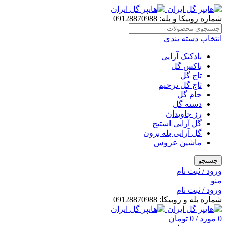
شماره روبیکا و بله: 09128870988
انتخاب دسته بندی
بادکنک آرایی
باکس گل
تاج گل
تاج گل ترحیم
جام گل
دسته گل
رز جاویدان
گل آرایی استیج
گل آرایی بله برون
ماشین عروس
جستجو
ورود / ثبت نام
منو
ورود / ثبت نام
شماره بله و روبیکا: 09128870988
0
مورد
/
0
تومان