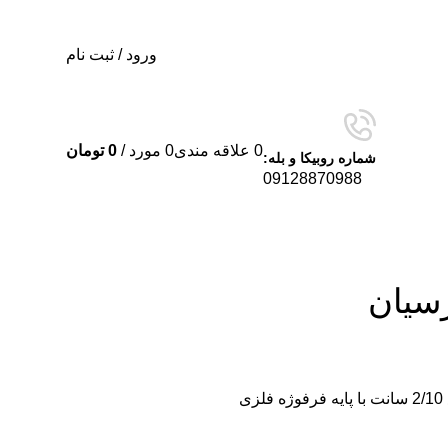
ورود / ثبت نام
0
علاقه مندی
0
مورد
/
0
تومان
شماره روبیکا و بله:
09128870988