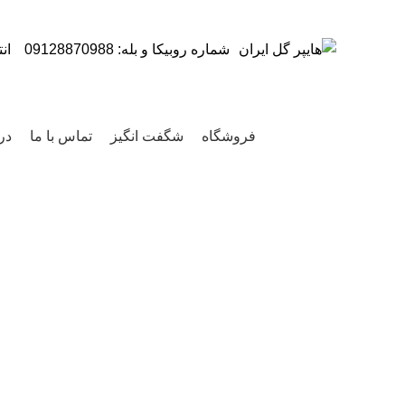
شماره روبیکا و بله: 09128870988
ان
ج
مرور دسته ها
فروشگاه
شگفت انگیز
تماس با ما
درب
برای بزرگنمایی کلیک کنید