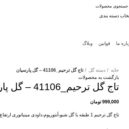
تخاب دسته بندی
ستجو
اره ما
قوانین
وبلاگ
خانه
دسته گل
تاج گل ترحیم_41106 – گل پارسیان
بازگشت به محصولات
تاج گل ترحیم_41106 – گل پارسیان
999,000
تومان
تاج گل ترحیم 1 طبقه با گل شبو،آنتوریوم،داودی مینیاتوری ارتفاع 2/10 سانت با پایه فرفوژه فلزی