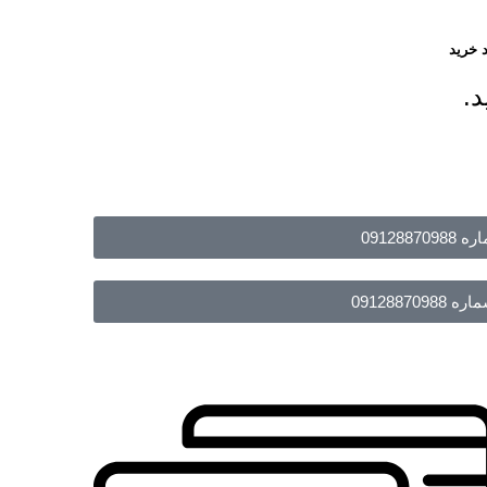
 خرید
د.
091288
09128870