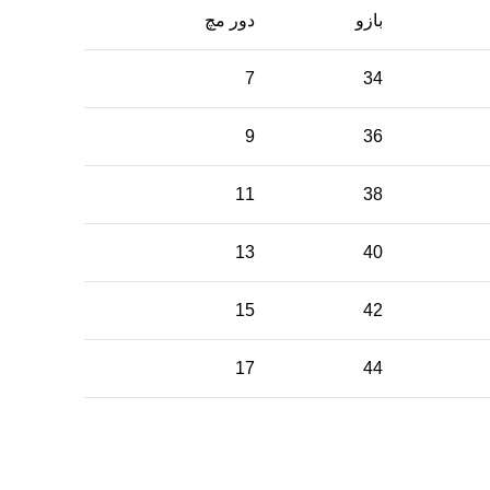
بازو
دور مچ
7
34
9
36
11
38
13
40
15
42
17
44