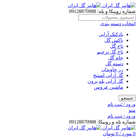
شماره روبیکا و بله: 09128870988
انتخاب دسته بندی
بادکنک آرایی
باکس گل
تاج گل
تاج گل ترحیم
جام گل
دسته گل
رز جاویدان
گل آرایی استیج
گل آرایی بله برون
ماشین عروس
جستجو
ورود / ثبت نام
منو
ورود / ثبت نام
شماره بله و روبیکا: 09128870988
0
مورد
/
0
تومان