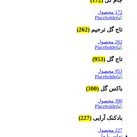
جام گل
(172)
172 محصول
تاج گل ترحیم
(262)
262 محصول
تاج گل
(953)
953 محصول
باکس گل
(300)
300 محصول
بادکنک آرایی
(227)
227 محصول
تماس با ما