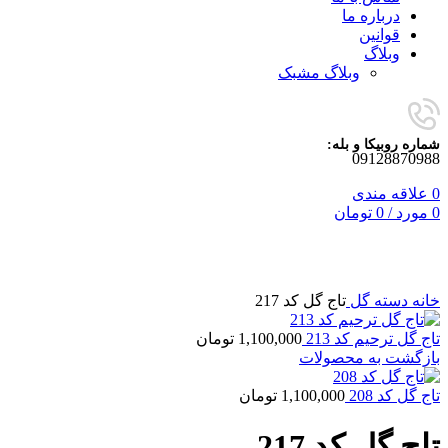
درباره ما
قوانین
وبلاگ
وبلاگ مشبک
شماره روبیکا و بله:
09128870988
0
علاقه مندی
0
مورد
/
0
تومان
برای بزرگنمایی کلیک کنید
خانه
دسته گل
تاج گل کد 217
تاج گل ترحیم کد 213
1,100,000
تومان
بازگشت به محصولات
تاج گل کد 208
1,100,000
تومان
تاج گل کد 217