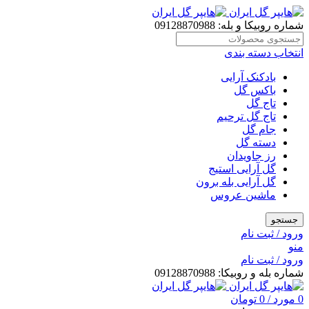
شماره روبیکا و بله: 09128870988
انتخاب دسته بندی
بادکنک آرایی
باکس گل
تاج گل
تاج گل ترحیم
جام گل
دسته گل
رز جاویدان
گل آرایی استیج
گل آرایی بله برون
ماشین عروس
جستجو
ورود / ثبت نام
منو
ورود / ثبت نام
شماره بله و روبیکا: 09128870988
0
مورد
/
0
تومان