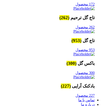
172 محصول
تاج گل ترحیم
(262)
262 محصول
تاج گل
(953)
953 محصول
باکس گل
(300)
300 محصول
بادکنک آرایی
(227)
227 محصول
تماس با ما
درباره ما