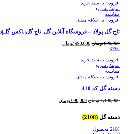
1,100,000 تومان.
999,000 تومان.
افزودن به سبد خرید
نمایش سریع
مقايسه
افزودن به علاقه مندی
تاج گل پولاد – فروشگاه آنلاین گل| تاج گل|باکس گل
Current
Original
999,000
تومان
990,000
تومان
price
price
-37%
is:
was:
999,000 تومان.
990,000 تومان.
افزودن به سبد خرید
نمایش سریع
مقايسه
افزودن به علاقه مندی
دسته گل کد 410
Current
Original
1,100,000
تومان
690,000
تومان
price
price
is:
was:
1,100,000 تومان.
690,000 تومان.
دسته گل
(2108)
2108 محصول