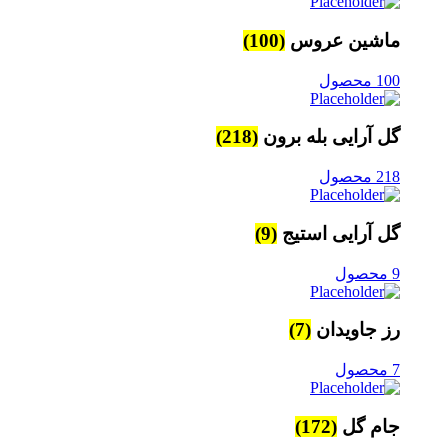
ماشین عروس
(100)
100 محصول
گل آرایی بله برون
(218)
218 محصول
گل آرایی استیج
(9)
9 محصول
رز جاویدان
(7)
7 محصول
جام گل
(172)