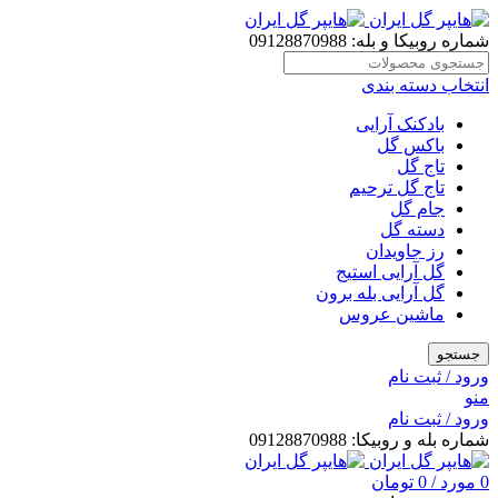
شماره روبیکا و بله: 09128870988
انتخاب دسته بندی
بادکنک آرایی
باکس گل
تاج گل
تاج گل ترحیم
جام گل
دسته گل
رز جاویدان
گل آرایی استیج
گل آرایی بله برون
ماشین عروس
جستجو
ورود / ثبت نام
منو
ورود / ثبت نام
شماره بله و روبیکا: 09128870988
0
مورد
/
0
تومان