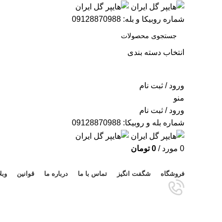
شماره روبیکا و بله: 09128870988
انتخاب دسته بندی
جستجو
ورود / ثبت نام
منو
ورود / ثبت نام
شماره بله و روبیکا: 09128870988
0
مورد
/
0
تومان
مرور دسته ها
فروشگاه
شگفت انگیز
تماس با ما
درباره ما
قوانین
وبل