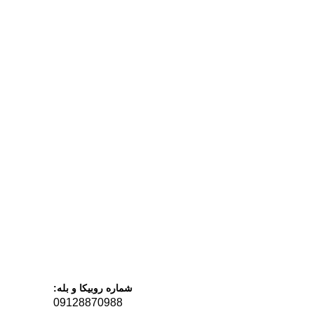
شماره روبیکا و بله:
09128870988