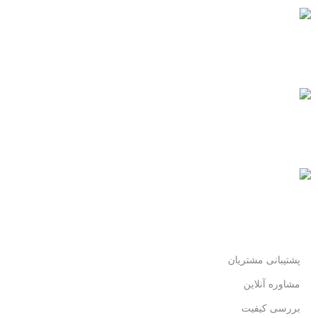
پشتیبانی 24/7
همیشه هستیم.
پرداخت سریع
پرداخت شتابی.
محصول اورجینال
لذت خریدی مطمئن.
پشتیبانی مشتریان
مشاوره آنلاین
بررسی کیفیت