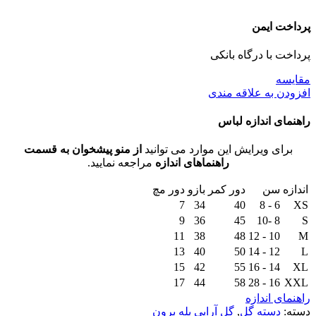
پرداخت ایمن
پرداخت با درگاه بانکی
مقايسه
افزودن به علاقه مندی
راهنمای اندازه لباس
برای ویرایش این موارد می توانید
از منو پیشخوان به قسمت
راهنماهای اندازه
مراجعه نمایید.
اندازه
سن
دور کمر
بازو
دور مچ
7
34
40
6 - 8
XS
9
36
45
8 -10
S
11
38
48
10 - 12
M
13
40
50
12 - 14
L
15
42
55
14 - 16
XL
17
44
58
16 - 28
XXL
راهنمای اندازه
دسته:
دسته گل
,
گل آرایی بله برون