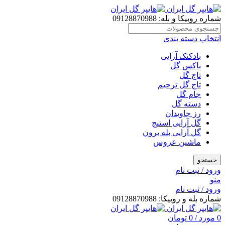
شماره روبیکا و بله: 09128870988
انتخاب دسته بندی
بادکنک آرایی
باکس گل
تاج گل
تاج گل ترحیم
جام گل
دسته گل
رز جاویدان
گل آرایی استیج
گل آرایی بله برون
ماشین عروس
جستجو
ورود / ثبت نام
منو
ورود / ثبت نام
شماره بله و روبیکا: 09128870988
0
مورد
/
0
تومان