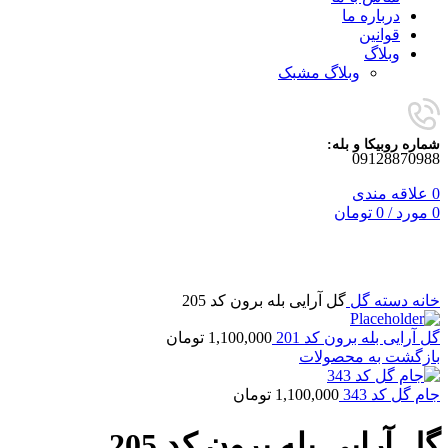
درباره ما
قوانین
وبلاگ
وبلاگ مشبک
شماره روبیکا و بله:
09128870988
0
علاقه مندی
0
مورد
/
0
تومان
برای بزرگنمایی کلیک کنید
خانه
دسته گل
گل آرایی بله برون کد 205
گل آرایی بله برون کد 201
1,100,000
تومان
بازگشت به محصولات
جام گل کد 343
1,100,000
تومان
گل آرایی بله برون کد 205