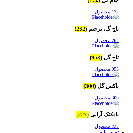
جام گل
(172)
172 محصول
تاج گل ترحیم
(262)
262 محصول
تاج گل
(953)
953 محصول
باکس گل
(300)
300 محصول
بادکنک آرایی
(227)
227 محصول
تماس با ما