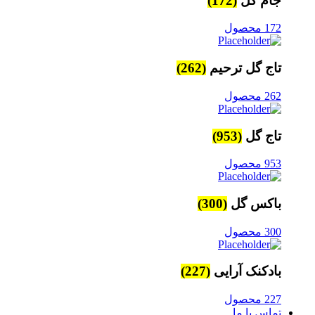
جام گل
(172)
172 محصول
تاج گل ترحیم
(262)
262 محصول
تاج گل
(953)
953 محصول
باکس گل
(300)
300 محصول
بادکنک آرایی
(227)
227 محصول
تماس با ما