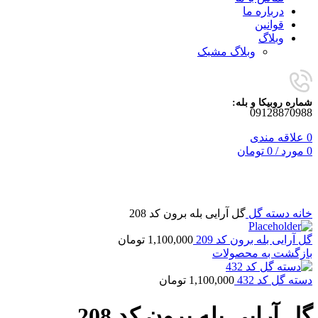
درباره ما
قوانین
وبلاگ
وبلاگ مشبک
شماره روبیکا و بله:
09128870988
0
علاقه مندی
0
مورد
/
0
تومان
برای بزرگنمایی کلیک کنید
خانه
دسته گل
گل آرایی بله برون کد 208
گل آرایی بله برون کد 209
1,100,000
تومان
بازگشت به محصولات
دسته گل کد 432
1,100,000
تومان
گل آرایی بله برون کد 208