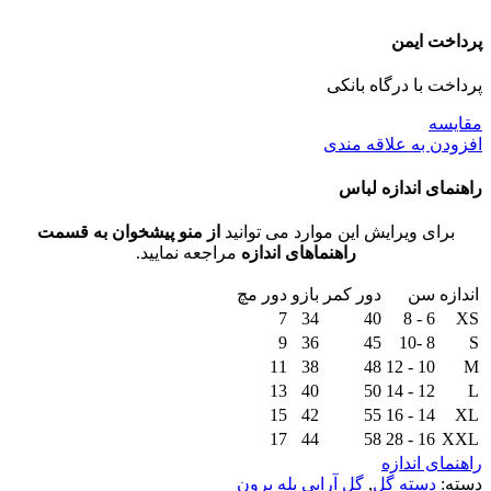
پرداخت ایمن
پرداخت با درگاه بانکی
مقايسه
افزودن به علاقه مندی
راهنمای اندازه لباس
برای ویرایش این موارد می توانید
از منو پیشخوان به قسمت
راهنماهای اندازه
مراجعه نمایید.
اندازه
سن
دور کمر
بازو
دور مچ
7
34
40
6 - 8
XS
9
36
45
8 -10
S
11
38
48
10 - 12
M
13
40
50
12 - 14
L
15
42
55
14 - 16
XL
17
44
58
16 - 28
XXL
راهنمای اندازه
دسته:
دسته گل
,
گل آرایی بله برون