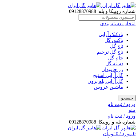
شماره روبیکا و بله: 09128870988
انتخاب دسته بندی
بادکنک آرایی
باکس گل
تاج گل
تاج گل ترحیم
جام گل
دسته گل
رز جاویدان
گل آرایی استیج
گل آرایی بله برون
ماشین عروس
جستجو
ورود / ثبت نام
منو
ورود / ثبت نام
شماره بله و روبیکا: 09128870988
0
مورد
/
0
تومان