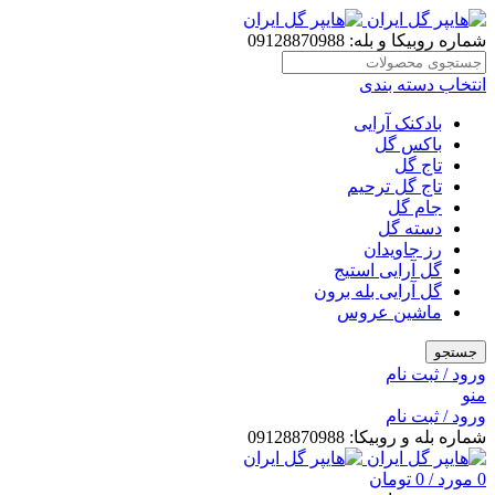
شماره روبیکا و بله: 09128870988
انتخاب دسته بندی
بادکنک آرایی
باکس گل
تاج گل
تاج گل ترحیم
جام گل
دسته گل
رز جاویدان
گل آرایی استیج
گل آرایی بله برون
ماشین عروس
جستجو
ورود / ثبت نام
منو
ورود / ثبت نام
شماره بله و روبیکا: 09128870988
0
مورد
/
0
تومان