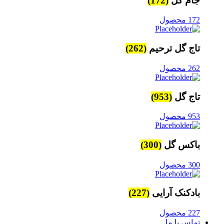
جام گل
(172)
172 محصول
تاج گل ترحیم
(262)
262 محصول
تاج گل
(953)
953 محصول
باکس گل
(300)
300 محصول
بادکنک آرایی
(227)
227 محصول
تماس با ما