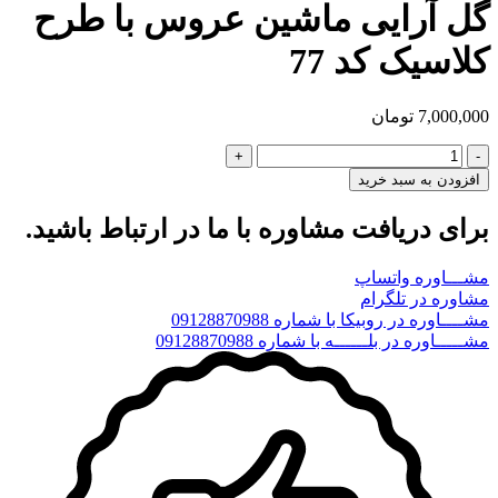
گل آرایی ماشین عروس با طرح
کلاسیک کد 77
7,000,000
تومان
گل
آرایی
افزودن به سبد خرید
ماشین
عروس
برای دریافت مشاوره با ما در ارتباط باشید.
با
طرح
مشـــاوره واتساپ
کلاسیک
مشاوره در تلگرام
کد
مشــــاوره در روبیکا با شماره 09128870988
77
مشـــــاوره در بلــــــه با شماره 09128870988
عدد