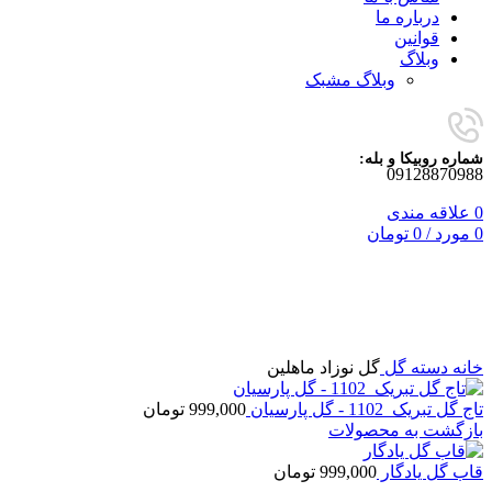
درباره ما
قوانین
وبلاگ
وبلاگ مشبک
شماره روبیکا و بله:
09128870988
0
علاقه مندی
0
مورد
/
0
تومان
برای بزرگنمایی کلیک کنید
خانه
دسته گل
گل نوزاد ماهلین
تاج گل تبریک_1102 - گل پارسیان
999,000
تومان
بازگشت به محصولات
قاب گل یادگار
999,000
تومان