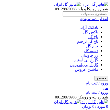
شماره روبیکا و بله: 09128870988
انتخاب دسته بندی
بادکنک آرایی
باکس گل
تاج گل
تاج گل ترحیم
جام گل
دسته گل
رز جاویدان
گل آرایی استیج
گل آرایی بله برون
ماشین عروس
جستجو
ورود / ثبت نام
منو
ورود / ثبت نام
شماره بله و روبیکا: 09128870988
0
مورد
/
0
تومان