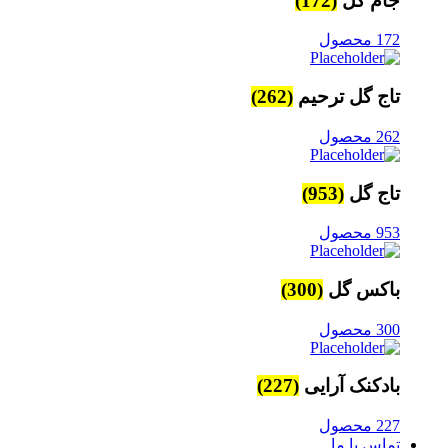
جام گل
(172)
172 محصول
تاج گل ترحیم
(262)
262 محصول
تاج گل
(953)
953 محصول
باکس گل
(300)
300 محصول
بادکنک آرایی
(227)
227 محصول
تماس با ما