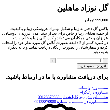
گل نوزاد ماهلین
999,000
تومان
باکس گل دخترانه زیبا و شکیل بهمراه عروسکی زیبا و باکیفیت
از جمله هدایای زیبا و خاص برای بعد از بدنیا آمدن فرزندان دوستان ،
عزیزان و حتی همکاران می تواند باکس گلی زیبا و خاص باشد.
در گلیزه کمتر از 5 دقیقه بصورت آنلاین گل مورد نظر خود را انتخاب
کرده و سفارشتان را بصورت رایگان دریافت نمایید و یا به دیگران
هدیه دهید.
گل
نوزاد
افزودن به سبد خرید
ماهلین
عدد
برای دریافت مشاوره با ما در ارتباط باشید.
مشـــاوره واتساپ
مشاوره در تلگرام
مشــــاوره در روبیکا با شماره 09128870988
مشـــــاوره در بلــــــه با شماره 09128870988