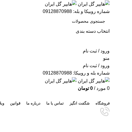
شماره روبیکا و بله: 09128870988
انتخاب دسته بندی
جستجو
ورود / ثبت نام
منو
ورود / ثبت نام
شماره بله و روبیکا: 09128870988
0
مورد
/
0
تومان
مرور دسته ها
فروشگاه
شگفت انگیز
تماس با ما
درباره ما
قوانین
وبل