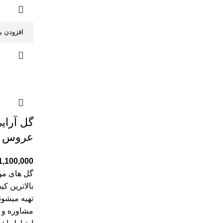
افزودن ب
گل آرای
عروس کد
1,100,000
گل های موج
بالاترین ک
تهیه میشون
مشاوره و 