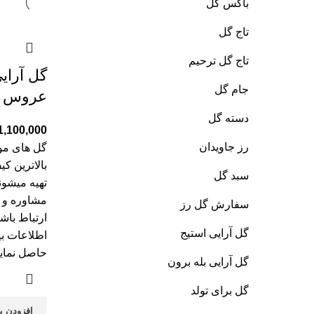
باکس گل
تاج گل
تاج گل ترحیم
گل آرای
جام گل
عروس کد
دسته گل
1,100,000
رز جاویدان
گل های موج
بالاترین ک
سبد گل
تهیه میشون
مشاوره و 
سفارش گل رز
ارتباط باش
گل آرایی استیج
اطلاعات بی
حاصل نمایی
گل آرایی بله برون
گل برای تولد
افزودن ب