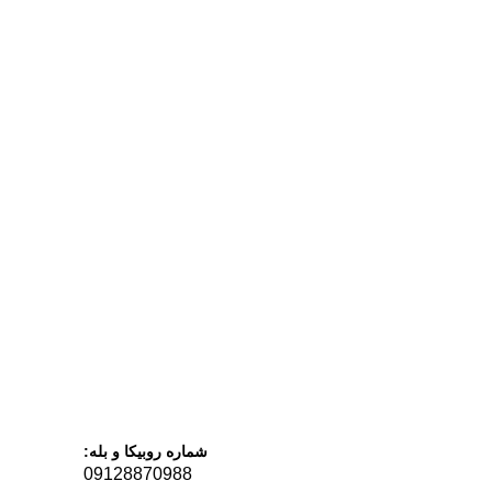
شماره روبیکا و بله:
09128870988