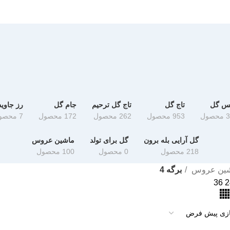
کس گل
تاج گل
تاج گل ترحیم
جام گل
رز جاوید
صول
953 محصول
262 محصول
172 محصول
7 محصول
گل آرایی بله برون
گل برای تولد
ماشین عروس
218 محصول
0 محصول
100 محصول
شین عروس
برگه 4
36
2