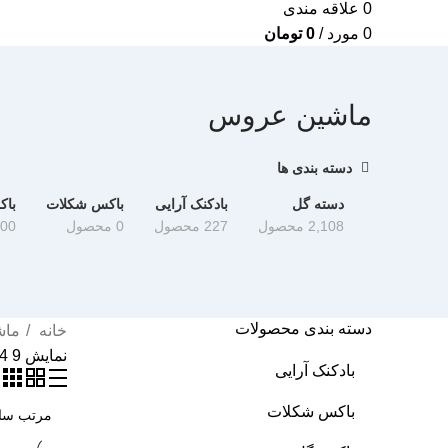
0
علاقه مندی
0
مورد
/
0
تومان
ماشین عروس
دسته بندی ها
دسته گل
بادکنک آرایی
باکس شکلات
با
2,108 محصول
227 محصول
0 محصول
300 مح
دسته بندی محصولات
خانه
ما
نمایش
9
4
بادکنک آرایی
باکس شکلات