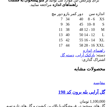
برای ویرایش این موارد می توانید
از منو پیشخوان به قسمت
راهنماهای اندازه
مراجعه نمایید.
اندازه
سن
دور کمر
بازو
دور مچ
7
34
40
6 - 8
XS
9
36
45
8 -10
S
11
38
48
10 - 12
M
13
40
50
12 - 14
L
15
42
55
14 - 16
XL
17
44
58
16 - 28
XXL
راهنمای اندازه
دسته:
بادکنک آرایی
,
دسته گل
اشتراک گذاری:
محصولات مشابه
مقايسه
گل آرایی بله برون کد 198
1,100,000
تومان
گل های موجود در فروشگاه با بالاترین کیفیت و گل های تازه تهیه