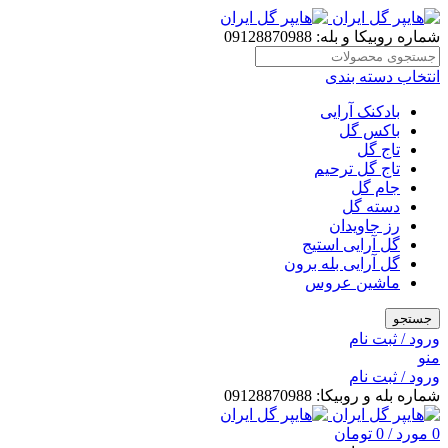
شماره روبیکا و بله: 09128870988
انتخاب دسته بندی
بادکنک آرایی
باکس گل
تاج گل
تاج گل ترحیم
جام گل
دسته گل
رز جاویدان
گل آرایی استیج
گل آرایی بله برون
ماشین عروس
جستجو
ورود / ثبت نام
منو
ورود / ثبت نام
شماره بله و روبیکا: 09128870988
0
مورد
/
0
تومان