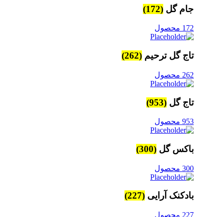
جام گل
(172)
172 محصول
تاج گل ترحیم
(262)
262 محصول
تاج گل
(953)
953 محصول
باکس گل
(300)
300 محصول
بادکنک آرایی
(227)
227 محصول