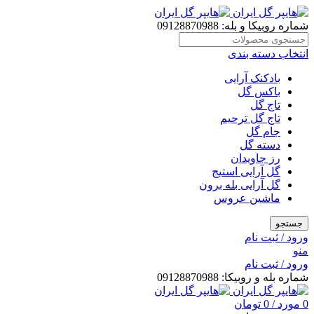
شماره روبیکا و بله: 09128870988
انتخاب دسته بندی
بادکنک آرایی
باکس گل
تاج گل
تاج گل ترحیم
جام گل
دسته گل
رز جاویدان
گل آرایی استیج
گل آرایی بله برون
ماشین عروس
جستجو
ورود / ثبت نام
منو
ورود / ثبت نام
شماره بله و روبیکا: 09128870988
0
مورد
/
0
تومان