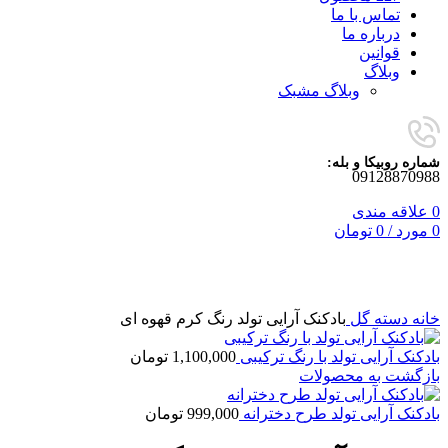
تماس با ما
درباره ما
قوانین
وبلاگ
وبلاگ مشبک
شماره روبیکا و بله:
09128870988
0
علاقه مندی
0
مورد
/
0
تومان
برای بزرگنمایی کلیک کنید
خانه
دسته گل
بادکنک آرایی تولد رنگ کرم قهوه ای
بادکنک آرایی تولد با رنگ ترکیبی
1,100,000
تومان
بازگشت به محصولات
بادکنک آرایی تولد طرح دخترانه
999,000
تومان