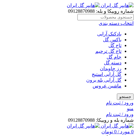
شماره روبیکا و بله: 09128870988
انتخاب دسته بندی
بادکنک آرایی
باکس گل
تاج گل
تاج گل ترحیم
جام گل
دسته گل
رز جاویدان
گل آرایی استیج
گل آرایی بله برون
ماشین عروس
جستجو
ورود / ثبت نام
منو
ورود / ثبت نام
شماره بله و روبیکا: 09128870988
0
مورد
/
0
تومان