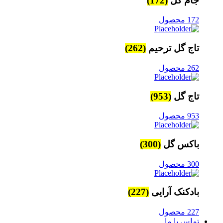
جام گل
(172)
172 محصول
تاج گل ترحیم
(262)
262 محصول
تاج گل
(953)
953 محصول
باکس گل
(300)
300 محصول
بادکنک آرایی
(227)
227 محصول
تماس با ما