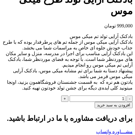
موس
999,000
تومان
بادکنک آرایی تولد تم میکی موس
بادکنک آرایی میکی موس از جمله تم های پرطرفدار بوده که با طرح
جذاب خودش جلوه ای خاص به مراسمات شما می بخشد.
این بادکنک آرایی مناسب برای اجرا در مدرسه، منزل و سایر مکان
های موردنظر شما است. با توجه به فضای موردنظر شما، بادکنک
آرایی تم میکی موس رو انجام میدیم.
پیشنهاد دستا به شما برای تم مشابه میکی موس، بادکنک آرایی
میکی موس قرمز می باشد.
یادتون هم نره که به قسمت جشنستان فروشگاهمون بزنید، اونجا
میتونید کلی ایده‌ی دیگه برای جشن تولد خودتون تهیه کنید.
بادکنک
آرایی
افزودن به سبد خرید
تولد
طرح
برای دریافت مشاوره با ما در ارتباط باشید.
میکی
موس
مشـــاوره واتساپ
عدد