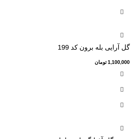
گل آرایی بله برون کد 199
1,100,000
تومان