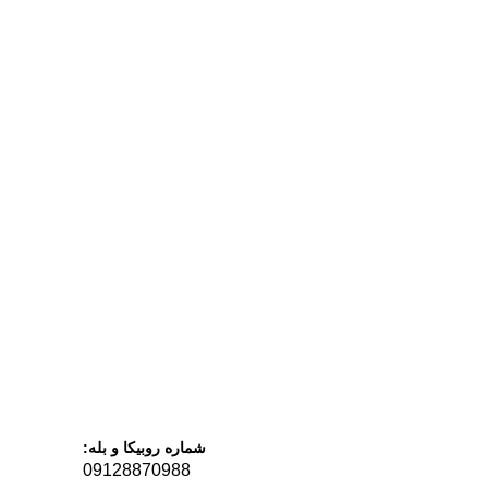
شماره روبیکا و بله:
09128870988