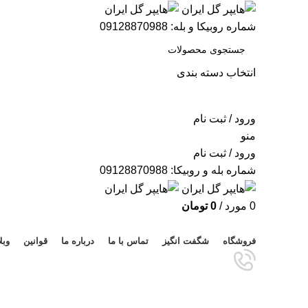
شماره روبیکا و بله: 09128870988
انتخاب دسته بندی
جستجو
ورود / ثبت نام
منو
ورود / ثبت نام
شماره بله و روبیکا: 09128870988
0
مورد
/
0
تومان
مرور دسته ها
فروشگاه
شگفت انگیز
تماس با ما
درباره ما
قوانین
وبل