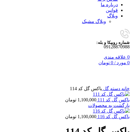
درباره ما
قوانین
وبلاگ
وبلاگ مشبک
شماره روبیکا و بله:
09128870988
0
علاقه مندی
0
مورد
/
0
تومان
برای بزرگنمایی کلیک کنید
خانه
دسته گل
باکس گل کد 114
باکس گل کد 111
1,100,000
تومان
بازگشت به محصولات
باکس گل کد 116
1,100,000
تومان
باکس گل کد 114