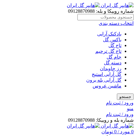
شماره روبیکا و بله: 09128870988
انتخاب دسته بندی
بادکنک آرایی
باکس گل
تاج گل
تاج گل ترحیم
جام گل
دسته گل
رز جاویدان
گل آرایی استیج
گل آرایی بله برون
ماشین عروس
جستجو
ورود / ثبت نام
منو
ورود / ثبت نام
شماره بله و روبیکا: 09128870988
0
مورد
/
0
تومان