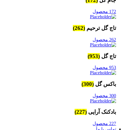
جام گل
(172)
172 محصول
تاج گل ترحیم
(262)
262 محصول
تاج گل
(953)
953 محصول
باکس گل
(300)
300 محصول
بادکنک آرایی
(227)
227 محصول
تماس با ما