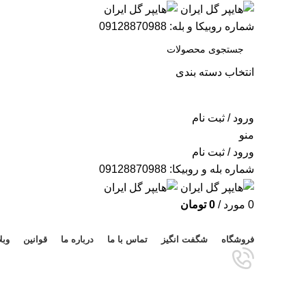
شماره روبیکا و بله: 09128870988
انتخاب دسته بندی
جستجو
ورود / ثبت نام
منو
ورود / ثبت نام
شماره بله و روبیکا: 09128870988
0
مورد
/
0
تومان
مرور دسته ها
فروشگاه
شگفت انگیز
تماس با ما
درباره ما
قوانین
وبل