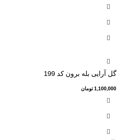
گل آرایی بله برون کد 199
1,100,000
تومان