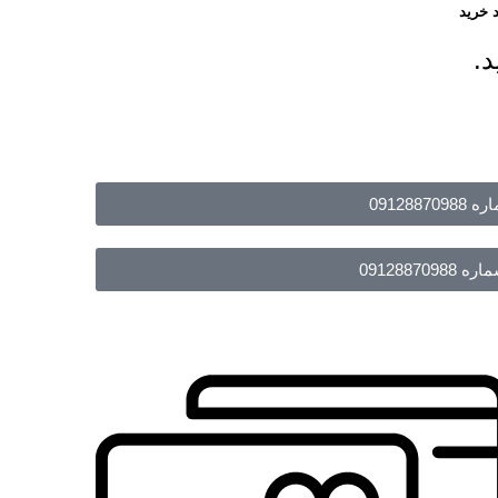
 خرید
د.
091288
09128870