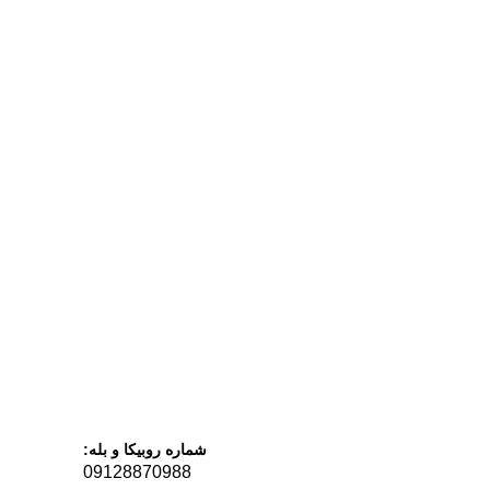
شماره روبیکا و بله:
09128870988