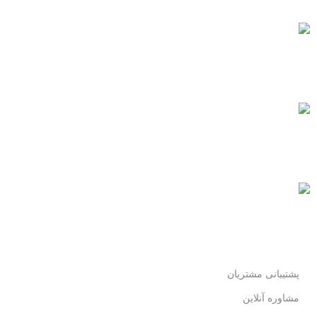
پشتیبانی 24/7
همیشه هستیم.
پرداخت سریع
پرداخت شتابی.
محصول اورجینال
لذت خریدی مطمئن.
پشتیبانی مشتریان
مشاوره آنلاین