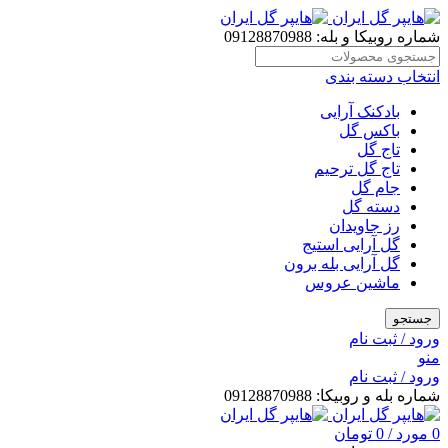
شماره روبیکا و بله: 09128870988
انتخاب دسته بندی
بادکنک آرایی
باکس گل
تاج گل
تاج گل ترحیم
جام گل
دسته گل
رز جاویدان
گل آرایی استیج
گل آرایی بله برون
ماشین عروس
جستجو
ورود / ثبت نام
منو
ورود / ثبت نام
شماره بله و روبیکا: 09128870988
0
مورد
/
0
تومان