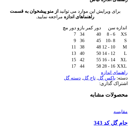
برای ویرایش این موارد می توانید
از منو پیشخوان به قسمت
راهنماهای اندازه
مراجعه نمایید.
اندازه
سن
دور کمر
بازو
دور مچ
7
34
40
6 - 8
XS
9
36
45
8 -10
S
11
38
48
10 - 12
M
13
40
50
12 - 14
L
15
42
55
14 - 16
XL
17
44
58
16 - 28
XXL
راهنمای اندازه
دسته:
باکس گل
,
تاج گل
,
دسته گل
اشتراک گذاری:
محصولات مشابه
مقايسه
جام گل کد 343