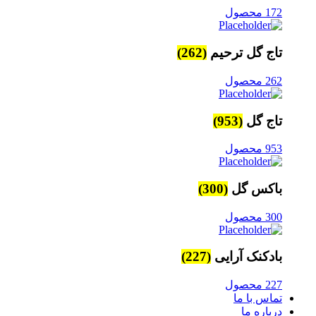
172 محصول
تاج گل ترحیم
(262)
262 محصول
تاج گل
(953)
953 محصول
باکس گل
(300)
300 محصول
بادکنک آرایی
(227)
227 محصول
تماس با ما
درباره ما