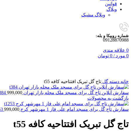
قوانین
وبلاگ
وبلاگ مشبک
شماره روبیکا و بله:
09128870988
0
علاقه مندی
0
مورد
/
0
تومان
برای بزرگنمایی کلیک کنید
خانه
دسته گل
تاج گل تبریک افتتاحیه کافه t55
سفارش آنلاین تاج گل برای مسجد ملک محله بازار تهران t384
999,000
بازگشت به محصولات
سفارش تاج گل برای مسجد امام علی فاز 1 مهرشهر کرج t1253
999,000
تاج گل تبریک افتتاحیه کافه t55