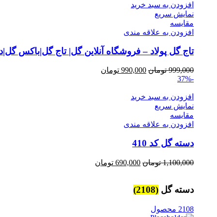
1,100,000 تومان.
999,000 تومان.
افزودن به سبد خرید
نمایش سریع
مقايسه
افزودن به علاقه مندی
تاج گل پولاد – فروشگاه آنلاین گل| تاج گل|باکس گل
Current
Original
999,000
تومان
990,000
تومان
price
price
-37%
is:
was:
999,000 تومان.
990,000 تومان.
افزودن به سبد خرید
نمایش سریع
مقايسه
افزودن به علاقه مندی
دسته گل کد 410
Current
Original
1,100,000
تومان
690,000
تومان
price
price
is:
was:
1,100,000 تومان.
690,000 تومان.
دسته گل
(2108)
2108 محصول