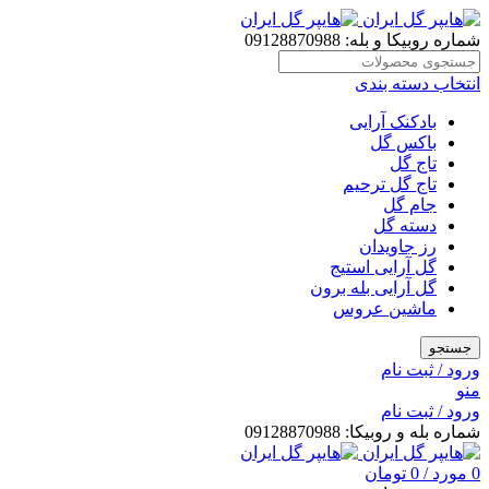
شماره روبیکا و بله: 09128870988
انتخاب دسته بندی
بادکنک آرایی
باکس گل
تاج گل
تاج گل ترحیم
جام گل
دسته گل
رز جاویدان
گل آرایی استیج
گل آرایی بله برون
ماشین عروس
جستجو
ورود / ثبت نام
منو
ورود / ثبت نام
شماره بله و روبیکا: 09128870988
0
مورد
/
0
تومان