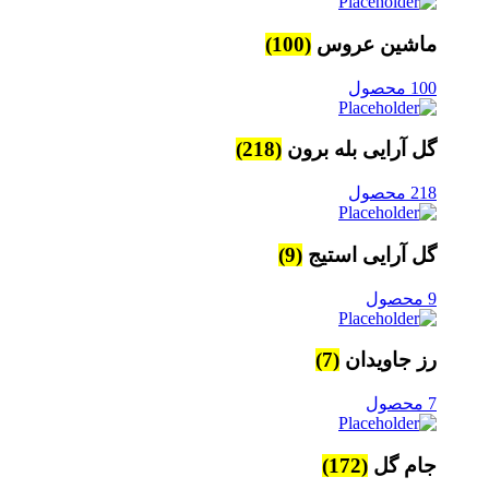
ماشین عروس
(100)
100 محصول
گل آرایی بله برون
(218)
218 محصول
گل آرایی استیج
(9)
9 محصول
رز جاویدان
(7)
7 محصول
جام گل
(172)