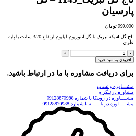
پارسیان
999,000
تومان
تاج گل 4تیکه تبریک با گل آنتوریوم،لیلیوم ارتفاع 3/20 سانت با پایه
فلزی
تاج
گل
افزودن به سبد خرید
تبریک_1145
-
برای دریافت مشاوره با ما در ارتباط باشید.
گل
پارسیان
مشـــاوره واتساپ
عدد
مشاوره در تلگرام
مشــــاوره در روبیکا با شماره 09128870988
مشـــــاوره در بلــــــه با شماره 09128870988