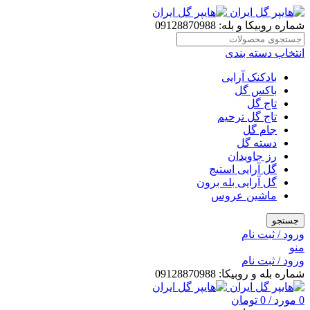
شماره روبیکا و بله: 09128870988
انتخاب دسته بندی
بادکنک آرایی
باکس گل
تاج گل
تاج گل ترحیم
جام گل
دسته گل
رز جاویدان
گل آرایی استیج
گل آرایی بله برون
ماشین عروس
جستجو
ورود / ثبت نام
منو
ورود / ثبت نام
شماره بله و روبیکا: 09128870988
0
مورد
/
0
تومان