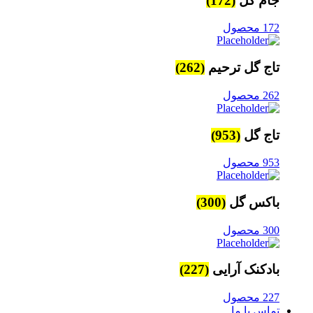
جام گل
(172)
172 محصول
تاج گل ترحیم
(262)
262 محصول
تاج گل
(953)
953 محصول
باکس گل
(300)
300 محصول
بادکنک آرایی
(227)
227 محصول
تماس با ما