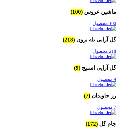
ماشین عروس
(100)
100 محصول
گل آرایی بله برون
(218)
218 محصول
گل آرایی استیج
(9)
9 محصول
رز جاویدان
(7)
7 محصول
جام گل
(172)