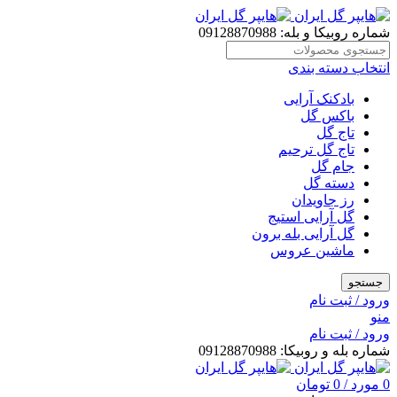
شماره روبیکا و بله: 09128870988
انتخاب دسته بندی
بادکنک آرایی
باکس گل
تاج گل
تاج گل ترحیم
جام گل
دسته گل
رز جاویدان
گل آرایی استیج
گل آرایی بله برون
ماشین عروس
جستجو
ورود / ثبت نام
منو
ورود / ثبت نام
شماره بله و روبیکا: 09128870988
0
مورد
/
0
تومان