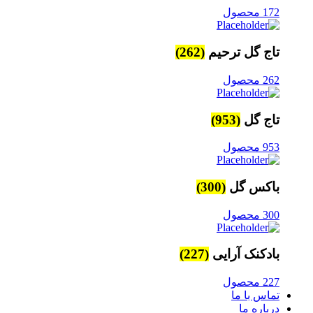
172 محصول
تاج گل ترحیم
(262)
262 محصول
تاج گل
(953)
953 محصول
باکس گل
(300)
300 محصول
بادکنک آرایی
(227)
227 محصول
تماس با ما
درباره ما