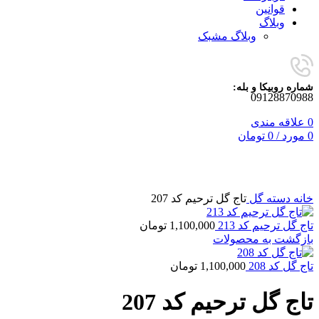
قوانین
وبلاگ
وبلاگ مشبک
شماره روبیکا و بله:
09128870988
0
علاقه مندی
0
مورد
/
0
تومان
برای بزرگنمایی کلیک کنید
خانه
دسته گل
تاج گل ترحیم کد 207
تاج گل ترحیم کد 213
1,100,000
تومان
بازگشت به محصولات
تاج گل کد 208
1,100,000
تومان
تاج گل ترحیم کد 207