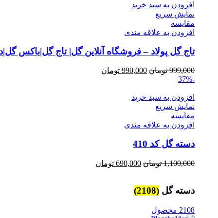
1,100,000 تومان.
999,000 تومان.
افزودن به سبد خرید
نمایش سریع
مقايسه
افزودن به علاقه مندی
تاج گل پولاد – فروشگاه آنلاین گل| تاج گل|باکس گل
Current
Original
999,000
تومان
990,000
تومان
price
price
-37%
is:
was:
999,000 تومان.
990,000 تومان.
افزودن به سبد خرید
نمایش سریع
مقايسه
افزودن به علاقه مندی
دسته گل کد 410
Current
Original
1,100,000
تومان
690,000
تومان
price
price
is:
was:
1,100,000 تومان.
690,000 تومان.
دسته گل
(2108)
2108 محصول