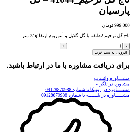
پارسیان
999,000
تومان
تاج گل ترحیم 2طبقه با گل گلایل و آنتوریوم ارتفاع2/5 متر
تاج
گل
افزودن به سبد خرید
ترحیم_41044
-
برای دریافت مشاوره با ما در ارتباط باشید.
گل
پارسیان
مشـــاوره واتساپ
عدد
مشاوره در تلگرام
مشــــاوره در روبیکا با شماره 09128870988
مشـــــاوره در بلــــــه با شماره 09128870988