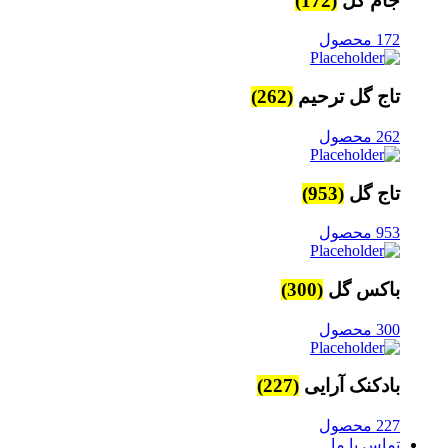
جام گل
(172)
172 محصول
تاج گل ترحیم
(262)
262 محصول
تاج گل
(953)
953 محصول
باکس گل
(300)
300 محصول
بادکنک آرایی
(227)
227 محصول
تماس با ما