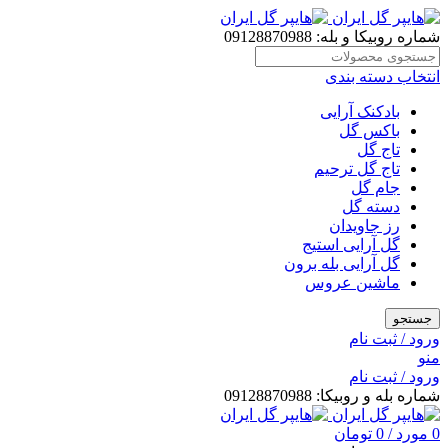
شماره روبیکا و بله: 09128870988
انتخاب دسته بندی
بادکنک آرایی
باکس گل
تاج گل
تاج گل ترحیم
جام گل
دسته گل
رز جاویدان
گل آرایی استیج
گل آرایی بله برون
ماشین عروس
جستجو
ورود / ثبت نام
منو
ورود / ثبت نام
شماره بله و روبیکا: 09128870988
0
مورد
/
0
تومان