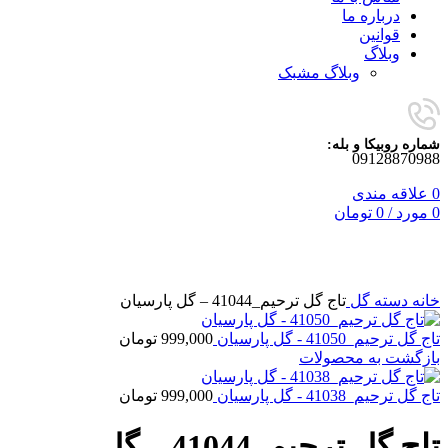
درباره ما
قوانین
وبلاگ
وبلاگ مشبک
شماره روبیکا و بله:
09128870988
0
علاقه مندی
0
مورد
/
0
تومان
برای بزرگنمایی کلیک کنید
خانه
دسته گل
تاج گل ترحیم_41044 – گل پارسیان
تاج گل ترحیم_41050 - گل پارسیان
999,000
تومان
بازگشت به محصولات
تاج گل ترحیم_41038 - گل پارسیان
999,000
تومان
تاج گل ترحیم_41044 – گل