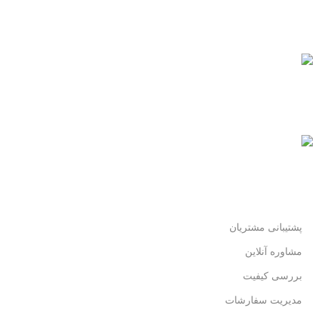
همیشه هستیم.
پرداخت سریع
پرداخت شتابی.
محصول اورجینال
لذت خریدی مطمئن.
پشتیبانی مشتریان
مشاوره آنلاین
بررسی کیفیت
مدیریت سفارشات