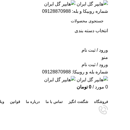
شماره روبیکا و بله: 09128870988
انتخاب دسته بندی
جستجو
ورود / ثبت نام
منو
ورود / ثبت نام
شماره بله و روبیکا: 09128870988
0
مورد
/
0
تومان
مرور دسته ها
فروشگاه
شگفت انگیز
تماس با ما
درباره ما
قوانین
وبل