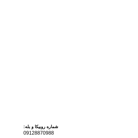
شماره روبیکا و بله:
09128870988