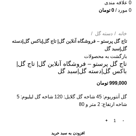
0
علاقه مندی
0
مورد
/
0
تومان
برای بزرگنمایی کلیک کنید
خانه
دسته گل
تاج گل پرستو – فروشگاه آنلاین گل| تاج گل|باکس گل|دسته
گل|سبد گل
بازگشت به محصولات
تاج گل پرستو – فروشگاه آنلاین گل| تاج گل|
باکس گل|دسته گل|سبد گل
999,000
تومان
گل آنتوریوم: 45 شاخه گل گلایل: 120 شاخه گل لیلیوم: 5
شاخه ارتفاع: 2 متر و 80
افزودن به سبد خرید