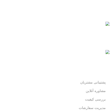
پشتیبانی 24/7
همیشه هستیم.
پرداخت سریع
پرداخت شتابی.
محصول اورجینال
لذت خریدی مطمئن.
پشتیبانی مشتریان
مشاوره آنلاین
بررسی کیفیت
مدیریت سفارشات