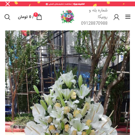
شماره بله و
0
روبیکا:
/
0
تومان
09128870988