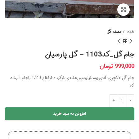
برای بزرگنمایی کلیک کنید
خانه
دسته گل
جام گل_کد1103 – گل پارسیان
999,000
تومان
جام گل لاکچری آنتوریوم،لیلیوم،رزهلندی،ارکیده ارتفاع 1/40 باجام شیشه
ای
افزودن به سبد خرید