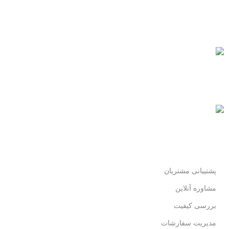
پشتیبانی 24/7
همیشه هستیم.
پرداخت سریع
پرداخت شتابی.
محصول اورجینال
لذت خریدی مطمئن.
پشتیبانی مشتریان
مشاوره آنلاین
بررسی کیفیت
مدیریت سفارشات