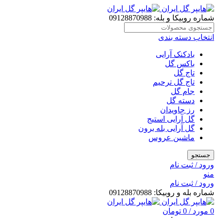
شماره روبیکا و بله: 09128870988
انتخاب دسته بندی
بادکنک آرایی
باکس گل
تاج گل
تاج گل ترحیم
جام گل
دسته گل
رز جاویدان
گل آرایی استیج
گل آرایی بله برون
ماشین عروس
جستجو
ورود / ثبت نام
منو
ورود / ثبت نام
شماره بله و روبیکا: 09128870988
0
مورد
/
0
تومان