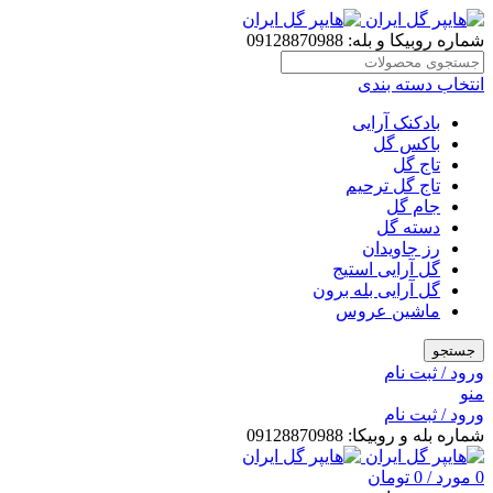
شماره روبیکا و بله: 09128870988
انتخاب دسته بندی
بادکنک آرایی
باکس گل
تاج گل
تاج گل ترحیم
جام گل
دسته گل
رز جاویدان
گل آرایی استیج
گل آرایی بله برون
ماشین عروس
جستجو
ورود / ثبت نام
منو
ورود / ثبت نام
شماره بله و روبیکا: 09128870988
0
مورد
/
0
تومان