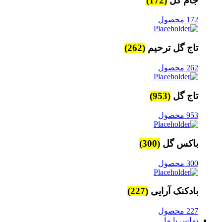
جام گل
(172)
172 محصول
تاج گل ترحیم
(262)
262 محصول
تاج گل
(953)
953 محصول
باکس گل
(300)
300 محصول
بادکنک آرایی
(227)
227 محصول
تماس با ما