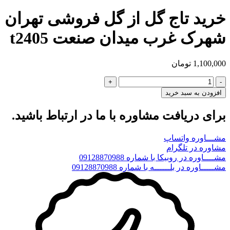
خرید تاج گل از گل فروشی تهران
شهرک غرب میدان صنعت t2405
1,100,000
تومان
خرید
تاج
افزودن به سبد خرید
گل
از
برای دریافت مشاوره با ما در ارتباط باشید.
گل
فروشی
مشـــاوره واتساپ
تهران
مشاوره در تلگرام
شهرک
مشــــاوره در روبیکا با شماره 09128870988
غرب
مشـــــاوره در بلــــــه با شماره 09128870988
میدان
صنعت
t2405
عدد