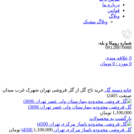
درباره ما
قوانین
وبلاگ
وبلاگ مشبک
شماره روبیکا و بله:
09128870988
0
علاقه مندی
0
مورد
/
0
تومان
برای بزرگنمایی کلیک کنید
خانه
دسته گل
خرید تاج گل از گل فروشی تهران شهرک غرب میدان
صنعت t2405
گل فروشی محدوده بیمارستان ولی عصر تهران t3696
1,100,000
تومان
بازگشت به محصولات
گل فروشی محدوده پاساژ مرکزی تهران t4500
1,100,000
تومان