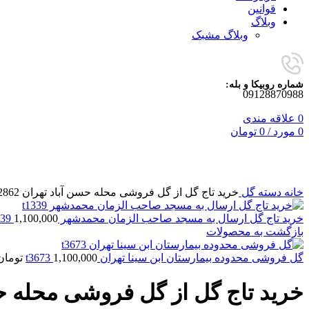
قوانین
وبلاگ
وبلاگ مشبک
شماره روبیکا و بله:
09128870988
0
علاقه مندی
0
مورد
/
0
تومان
برای بزرگنمایی کلیک کنید
خانه
دسته گل
خرید تاج گل از گل فروشی محله حسن آباد تهران t2862
خرید تاج گل ارسال به مسجد صاحب الزمان محمدشهر t1339
1,100,000
بازگشت به محصولات
گل فروشی محدوده بیمارستان ابن سینا تهران t3673
1,100,000
تومان
خرید تاج گل از گل فروشی محله حسن آ