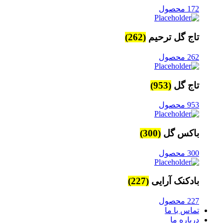
172 محصول
تاج گل ترحیم
(262)
262 محصول
تاج گل
(953)
953 محصول
باکس گل
(300)
300 محصول
بادکنک آرایی
(227)
227 محصول
تماس با ما
درباره ما