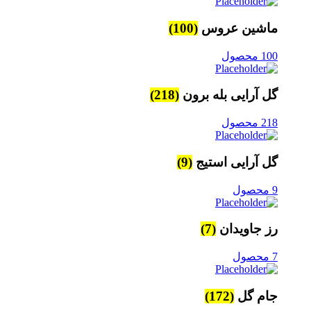
ماشین عروس
(100)
100 محصول
گل آرایی بله برون
(218)
218 محصول
گل آرایی استیج
(9)
9 محصول
رز جاویدان
(7)
7 محصول
جام گل
(172)