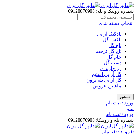
شماره روبیکا و بله: 09128870988
انتخاب دسته بندی
بادکنک آرایی
باکس گل
تاج گل
تاج گل ترحیم
جام گل
دسته گل
رز جاویدان
گل آرایی استیج
گل آرایی بله برون
ماشین عروس
جستجو
ورود / ثبت نام
منو
ورود / ثبت نام
شماره بله و روبیکا: 09128870988
0
مورد
/
0
تومان