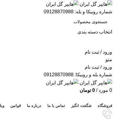
شماره روبیکا و بله: 09128870988
انتخاب دسته بندی
جستجو
ورود / ثبت نام
منو
ورود / ثبت نام
شماره بله و روبیکا: 09128870988
0
مورد
/
0
تومان
مرور دسته ها
فروشگاه
شگفت انگیز
تماس با ما
درباره ما
قوانین
وبل