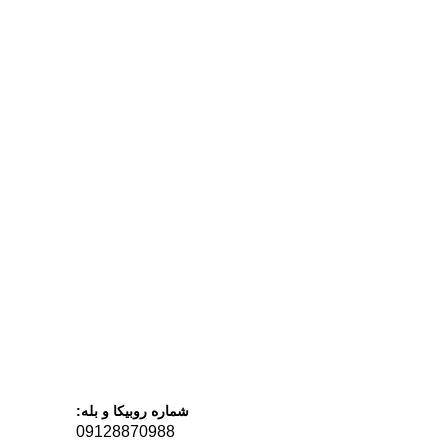
شماره روبیکا و بله:
09128870988