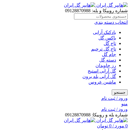
شماره روبیکا و بله: 09128870988
انتخاب دسته بندی
بادکنک آرایی
باکس گل
تاج گل
تاج گل ترحیم
جام گل
دسته گل
رز جاویدان
گل آرایی استیج
گل آرایی بله برون
ماشین عروس
جستجو
ورود / ثبت نام
منو
ورود / ثبت نام
شماره بله و روبیکا: 09128870988
0
مورد
/
0
تومان