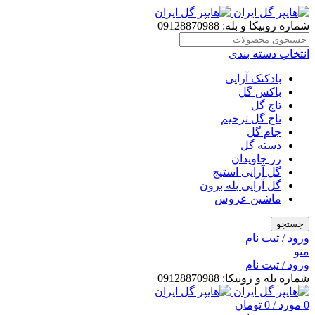
شماره روبیکا و بله: 09128870988
انتخاب دسته بندی
بادکنک آرایی
باکس گل
تاج گل
تاج گل ترحیم
جام گل
دسته گل
رز جاویدان
گل آرایی استیج
گل آرایی بله برون
ماشین عروس
جستجو
ورود / ثبت نام
منو
ورود / ثبت نام
شماره بله و روبیکا: 09128870988
0
مورد
/
0
تومان