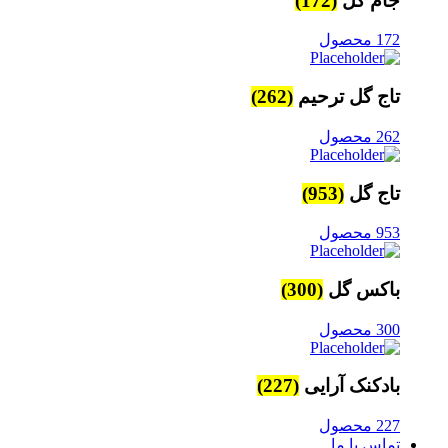
جام گل
(172)
172 محصول
تاج گل ترحیم
(262)
262 محصول
تاج گل
(953)
953 محصول
باکس گل
(300)
300 محصول
بادکنک آرایی
(227)
227 محصول
تماس با ما