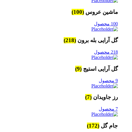
ماشین عروس
(100)
100 محصول
گل آرایی بله برون
(218)
218 محصول
گل آرایی استیج
(9)
9 محصول
رز جاویدان
(7)
7 محصول
جام گل
(172)