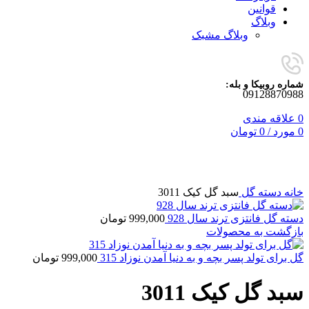
قوانین
وبلاگ
وبلاگ مشبک
شماره روبیکا و بله:
09128870988
0
علاقه مندی
0
مورد
/
0
تومان
برای بزرگنمایی کلیک کنید
خانه
دسته گل
سبد گل کیک 3011
دسته گل فانتزی ترند سال 928
999,000
تومان
بازگشت به محصولات
گل برای تولد پسر بچه و به دنیا آمدن نوزاد 315
999,000
تومان
سبد گل کیک 3011