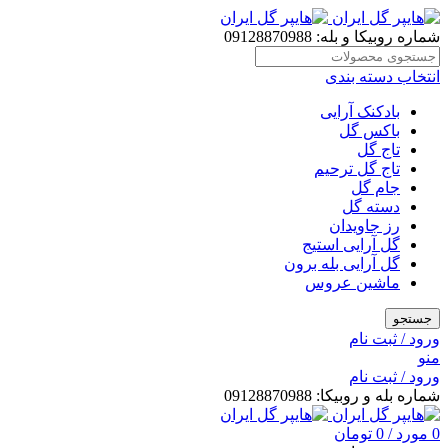
شماره روبیکا و بله: 09128870988
انتخاب دسته بندی
بادکنک آرایی
باکس گل
تاج گل
تاج گل ترحیم
جام گل
دسته گل
رز جاویدان
گل آرایی استیج
گل آرایی بله برون
ماشین عروس
جستجو
ورود / ثبت نام
منو
ورود / ثبت نام
شماره بله و روبیکا: 09128870988
0
مورد
/
0
تومان