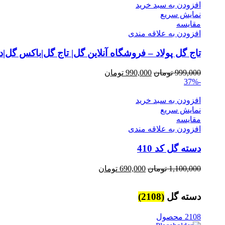
1,100,000 تومان.
999,000 تومان.
افزودن به سبد خرید
نمایش سریع
مقايسه
افزودن به علاقه مندی
تاج گل پولاد – فروشگاه آنلاین گل| تاج گل|باکس گل
Current
Original
999,000
تومان
990,000
تومان
price
price
-37%
is:
was:
999,000 تومان.
990,000 تومان.
افزودن به سبد خرید
نمایش سریع
مقايسه
افزودن به علاقه مندی
دسته گل کد 410
Current
Original
1,100,000
تومان
690,000
تومان
price
price
is:
was:
1,100,000 تومان.
690,000 تومان.
دسته گل
(2108)
2108 محصول