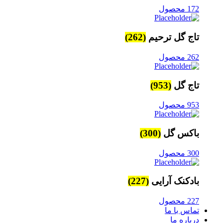
172 محصول
تاج گل ترحیم
(262)
262 محصول
تاج گل
(953)
953 محصول
باکس گل
(300)
300 محصول
بادکنک آرایی
(227)
227 محصول
تماس با ما
درباره ما