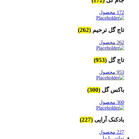
جام گل
(172)
172 محصول
تاج گل ترحیم
(262)
262 محصول
تاج گل
(953)
953 محصول
باکس گل
(300)
300 محصول
بادکنک آرایی
(227)
227 محصول
تماس با ما