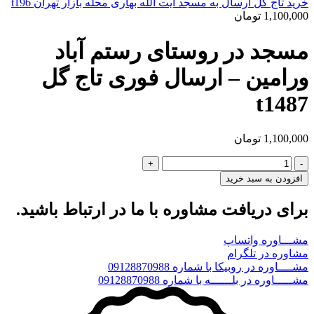
خرید تاج گل ارسال به مسجد آیت الله بهاری محله بازار تهران t196
1,100,000
تومان
مسجد در روستای رستم آباد
ورامین – ارسال فوری تاج گل
t1487
1,100,000
تومان
مسجد
در
افزودن به سبد خرید
روستای
رستم
برای دریافت مشاوره با ما در ارتباط باشید.
آباد
ورامین
مشـــاوره واتساپ
-
مشاوره در تلگرام
ارسال
مشــــاوره در روبیکا با شماره 09128870988
فوری
مشـــــاوره در بلــــــه با شماره 09128870988
تاج
گل
t1487