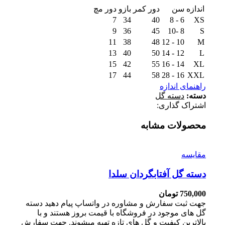
اندازه
سن
دور کمر
بازو
دور مچ
7
34
40
6 - 8
XS
9
36
45
8 -10
S
11
38
48
10 - 12
M
13
40
50
12 - 14
L
15
42
55
14 - 16
XL
17
44
58
16 - 28
XXL
راهنمای اندازه
دسته:
دسته گل
اشتراک گذاری:
محصولات مشابه
مقايسه
دسته گل آفتابگردان سلدا
750,000
تومان
جهت ثبت سفارش و مشاوره در واتساپ پیام دهید دسته
گل های موجود در فروشگاه با قیمت بروز هستند و با
بالاترین کیفیت و گل های تازه تهیه میشوند. جهت سفارش