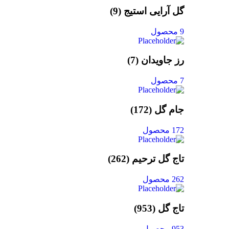
گل آرایی استیج
(9)
9 محصول
رز جاویدان
(7)
7 محصول
جام گل
(172)
172 محصول
تاج گل ترحیم
(262)
262 محصول
تاج گل
(953)
953 محصول