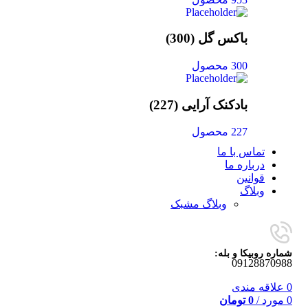
باکس گل
(300)
300 محصول
بادکنک آرایی
(227)
227 محصول
تماس با ما
درباره ما
قوانین
وبلاگ
وبلاگ مشبک
شماره روبیکا و بله:
09128870988
0
علاقه مندی
0
مورد
/
0
تومان