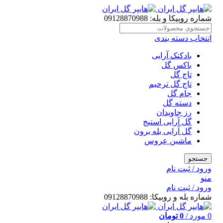
شماره روبیکا و بله: 09128870988
انتخاب دسته بندی
بادکنک آرایی
باکس گل
تاج گل
تاج گل ترحیم
جام گل
دسته گل
رز جاویدان
گل آرایی استیج
گل آرایی بله برون
ماشین عروس
جستجو
ورود / ثبت نام
منو
ورود / ثبت نام
شماره بله و روبیکا: 09128870988
0
مورد
/
0
تومان