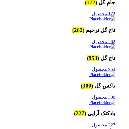
جام گل
(172)
172 محصول
تاج گل ترحیم
(262)
262 محصول
تاج گل
(953)
953 محصول
باکس گل
(300)
300 محصول
بادکنک آرایی
(227)
227 محصول