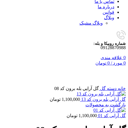
تماس با ما
درباره ما
قوانین
وبلاگ
وبلاگ مشبک
شماره روبیکا و بله:
09128870988
0
علاقه مندی
0
مورد
/
0
تومان
برای بزرگنمایی کلیک کنید
خانه
دسته گل
گل آرایی بله برون کد 08
گل آرایی بله برون کد 13
1,100,000
تومان
بازگشت به محصولات
گل آرایی کد 01
1,100,000
تومان