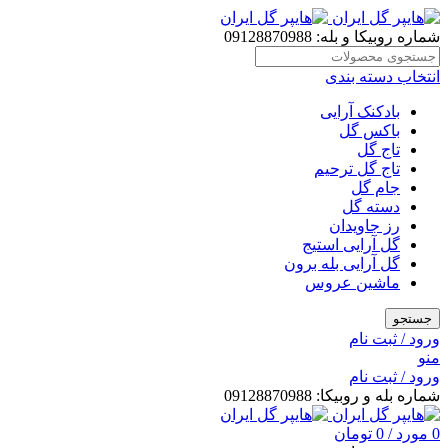
شماره روبیکا و بله: 09128870988
انتخاب دسته بندی
بادکنک آرایی
باکس گل
تاج گل
تاج گل ترحیم
جام گل
دسته گل
رز جاویدان
گل آرایی استیج
گل آرایی بله برون
ماشین عروس
جستجو
ورود / ثبت نام
منو
ورود / ثبت نام
شماره بله و روبیکا: 09128870988
0
مورد
/
0
تومان