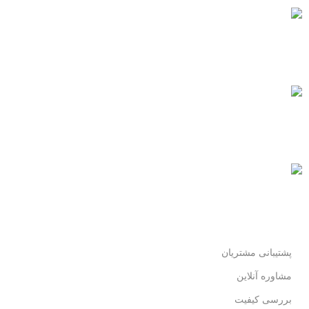
پشتیبانی 24/7
همیشه هستیم.
پرداخت سریع
پرداخت شتابی.
محصول اورجینال
لذت خریدی مطمئن.
پشتیبانی مشتریان
مشاوره آنلاین
بررسی کیفیت