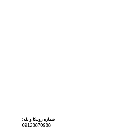
شماره روبیکا و بله:
09128870988