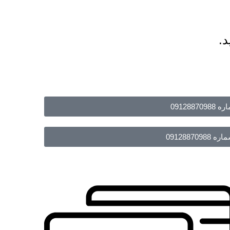
د.
091288
09128870