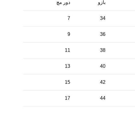
بازو
دور مچ
7
34
9
36
11
38
13
40
15
42
17
44