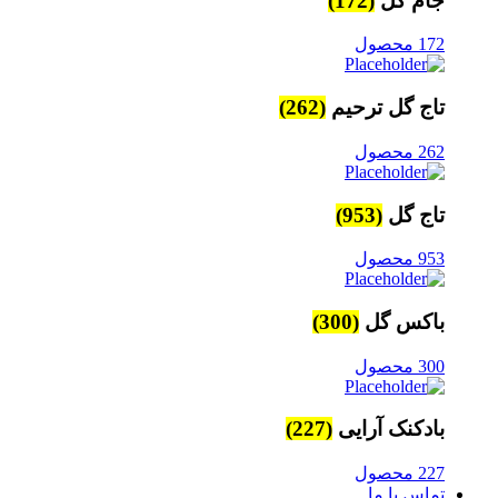
جام گل
(172)
172 محصول
تاج گل ترحیم
(262)
262 محصول
تاج گل
(953)
953 محصول
باکس گل
(300)
300 محصول
بادکنک آرایی
(227)
227 محصول
تماس با ما