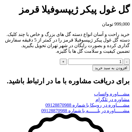
گل غول پیکر ژیپسوفیلا قرمز
999,000
تومان
خرید راحت و آسان انواع دسته گل های بزرگ و خاص با چند کلیک.
دسته گل غول پیکر ژیپسوفیلا قرمز را در کمتر از 5 دقیقه سفارش
گذاری کرده و بصورت رایگان در شهر تهران تحویل بگیرید.
تضمین کیفیت و سلامت گل ها با گلیزه.
گل
غول
افزودن به سبد خرید
پیکر
ژیپسوفیلا
برای دریافت مشاوره با ما در ارتباط باشید.
قرمز
عدد
مشـــاوره واتساپ
مشاوره در تلگرام
مشــــاوره در روبیکا با شماره 09128870988
مشـــــاوره در بلــــــه با شماره 09128870988