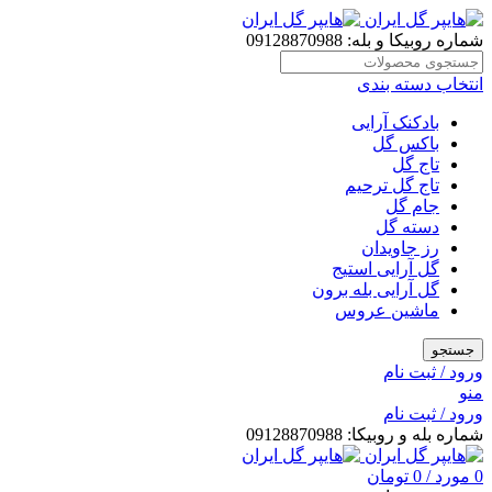
شماره روبیکا و بله: 09128870988
انتخاب دسته بندی
بادکنک آرایی
باکس گل
تاج گل
تاج گل ترحیم
جام گل
دسته گل
رز جاویدان
گل آرایی استیج
گل آرایی بله برون
ماشین عروس
جستجو
ورود / ثبت نام
منو
ورود / ثبت نام
شماره بله و روبیکا: 09128870988
0
مورد
/
0
تومان