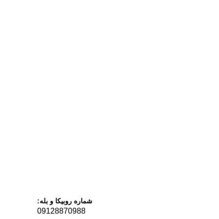
شماره روبیکا و بله:
09128870988