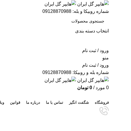
شماره روبیکا و بله: 09128870988
انتخاب دسته بندی
جستجو
ورود / ثبت نام
منو
ورود / ثبت نام
شماره بله و روبیکا: 09128870988
0
مورد
/
0
تومان
مرور دسته ها
فروشگاه
شگفت انگیز
تماس با ما
درباره ما
قوانین
وبل