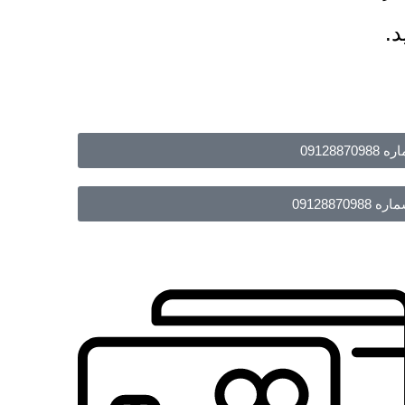
د.
091288
09128870